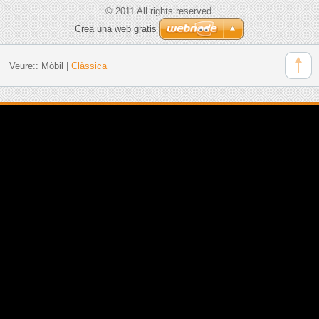
© 2011 All rights reserved.
Crea una web gratis
Veure::
Mòbil
|
Clàssica