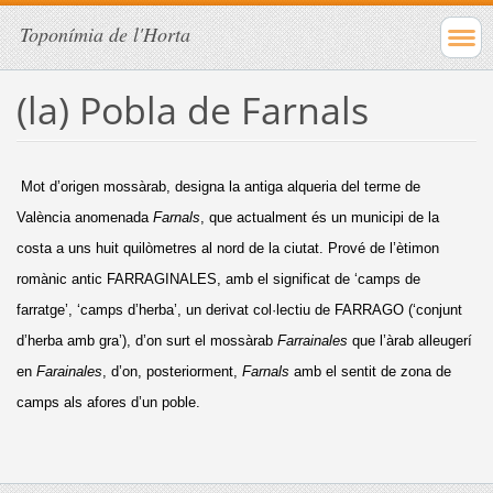
Toponímia de l'Horta
(la) Pobla de Farnals
Mot d’origen mossàrab, designa la antiga alqueria del terme de
València anomenada
Farnals
, que actualment és un municipi de la
costa a uns huit quilòmetres al nord de la ciutat. Prové de l’ètimon
romànic antic FARRAGINALES, amb el significat de ‘camps de
farratge’, ‘camps d’herba’, un derivat col·lectiu de FARRAGO (‘conjunt
d’herba amb gra’), d’on surt el mossàrab
Farrainales
que l’àrab alleugerí
en
Farainales
, d’on, posteriorment,
Farnals
amb el sentit de zona de
camps als afores d’un poble.