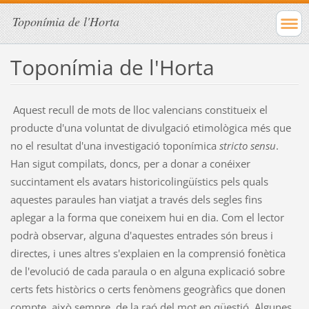
Toponímia de l'Horta
Toponímia de l'Horta
Aquest recull de mots de lloc valencians constitueix el
producte d'una voluntat de divulgació etimològica més que
no el resultat d'una investigació toponímica
stricto sensu
.
Han sigut compilats, doncs, per a donar a conéixer
succintament els avatars historicolingüístics pels quals
aquestes paraules han viatjat a través dels segles fins
aplegar a la forma que coneixem hui en dia. Com el lector
podrà observar, alguna d'aquestes entrades són breus i
directes, i unes altres s'explaien en la comprensió fonètica
de l'evolució de cada paraula o en alguna explicació sobre
certs fets històrics o certs fenòmens geogràfics que donen
compte, això sempre, de la raó del mot en qüestió. Algunes