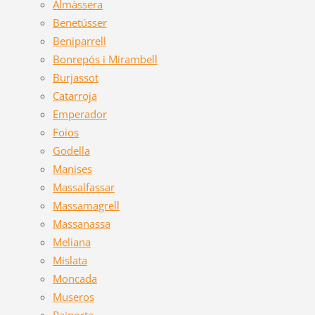
Almàssera
Benetússer
Beniparrell
Bonrepós i Mirambell
Burjassot
Catarroja
Emperador
Foios
Godella
Manises
Massalfassar
Massamagrell
Massanassa
Meliana
Mislata
Moncada
Museros
Paiporta