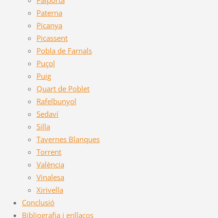
Paterna
Picanya
Picassent
Pobla de Farnals
Puçol
Puig
Quart de Poblet
Rafelbunyol
Sedaví
Silla
Tavernes Blanques
Torrent
València
Vinalesa
Xirivella
Conclusió
Bibliografia i enllaços