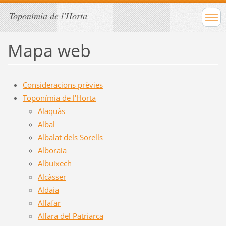
Toponímia de l'Horta
Mapa web
Consideracions prèvies
Toponímia de l'Horta
Alaquàs
Albal
Albalat dels Sorells
Alboraia
Albuixech
Alcàsser
Aldaia
Alfafar
Alfara del Patriarca